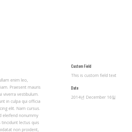
Custom Field
This is custom field text
ullam enim leo,
diam. Praesent mauris
Date
i viverra vestibulum.
2014년 December 16일
t in culpa qui officia
ing elit. Nam cursus.
Sed eleifend nonummy
tincidunt lectus quis
pidatat non proident,