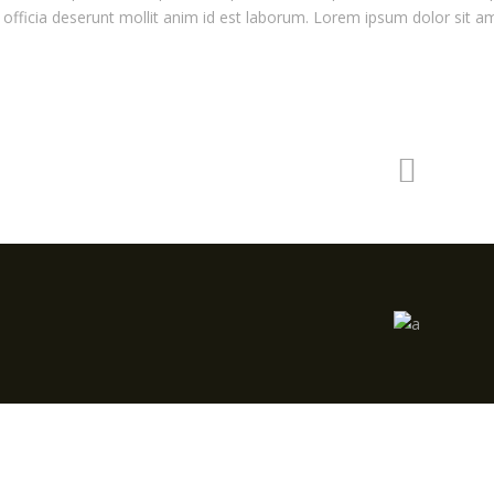
i officia deserunt mollit anim id est laborum. Lorem ipsum dolor sit 