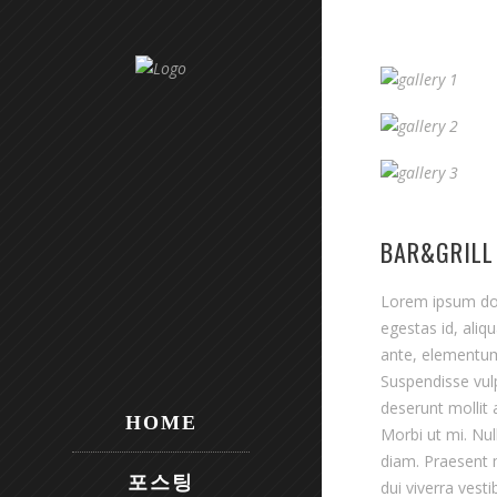
BAR&GRILL
Lorem ipsum dolo
egestas id, ali
ante, elementum 
Suspendisse vulp
deserunt mollit 
HOME
Morbi ut mi. Nu
diam. Praesent m
포스팅
dui viverra vest