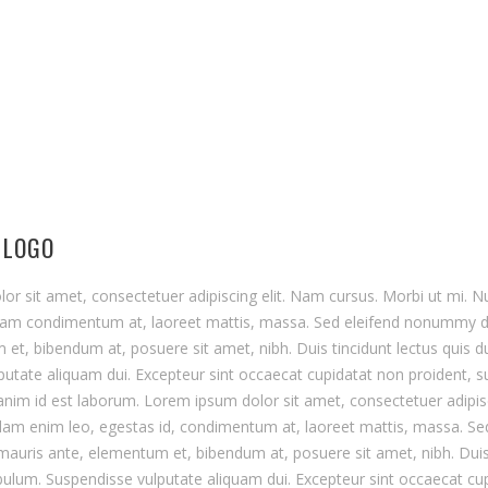
 LOGO
r sit amet, consectetuer adipiscing elit. Nam cursus. Morbi ut mi. N
quam condimentum at, laoreet mattis, massa. Sed eleifend nonummy 
et, bibendum at, posuere sit amet, nibh. Duis tincidunt lectus quis du
utate aliquam dui. Excepteur sint occaecat cupidatat non proident, sun
anim id est laborum. Lorem ipsum dolor sit amet, consectetuer adipisc
llam enim leo, egestas id, condimentum at, laoreet mattis, massa. 
auris ante, elementum et, bibendum at, posuere sit amet, nibh. Duis 
ibulum. Suspendisse vulputate aliquam dui. Excepteur sint occaecat cu