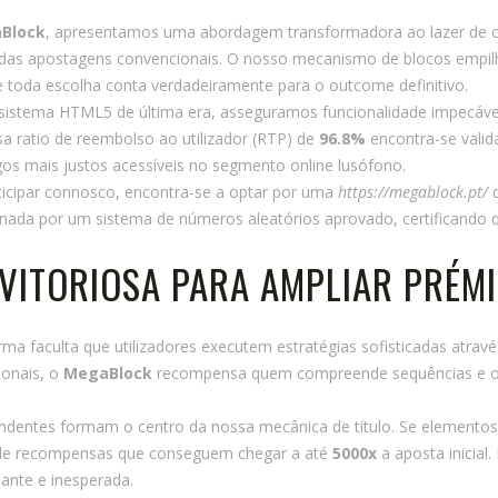
Block
, apresentamos uma abordagem transformadora ao lazer de c
as apostagens convencionais. O nosso mecanismo de blocos empilh
 toda escolha conta verdadeiramente para o outcome definitivo.
istema HTML5 de última era, asseguramos funcionalidade impecável
sa ratio de reembolso ao utilizador (RTP) de
96.8%
encontra-se valid
gos mais justos acessíveis no segmento online lusófono.
ticipar connosco, encontra-se a optar por uma
https://megablock.pt/
q
nada por um sistema de números aleatórios aprovado, certificando qu
 VITORIOSA PARA AMPLIAR PRÉM
rma faculta que utilizadores executem estratégias sofisticadas atra
ionais, o
MegaBlock
recompensa quem compreende sequências e o
ndentes formam o centro da nossa mecânica de título. Se elemento
de recompensas que conseguem chegar a até
5000x
a aposta inicial
ante e inesperada.