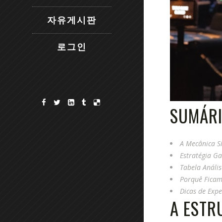
자유게시판
로그인
SUMÁRI
A Mecânica S
Estratégia G
Tabela Análi
Porquê Ficam
Dicas de Expe
A ESTR