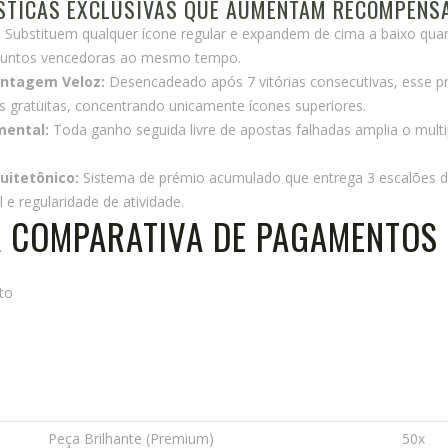
STICAS EXCLUSIVAS QUE AUMENTAM RECOMPENS
:
Substituem qualquer ícone regular e expandem de cima a baixo quand
njuntos vencedoras ao mesmo tempo.
ntagem Veloz:
Desencadeado após 7 vitórias consecutivas, esse pr
s gratuitas, concentrando unicamente ícones superiores.
mental:
Toda ganho seguida livre de apostas falhadas amplia o multip
uitetônico:
Sistema de prémio acumulado que entrega 3 escalões d
e regularidade de atividade.
 COMPARATIVA DE PAGAMENTOS
to
Peça Brilhante (Premium)
50x