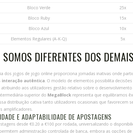
Bloco Verde
25x
Bloco Ruby
15x
Bloco Azul
10x
Elementos Regulares (A-K-Q)
5x
 SOMOS DIFERENTES DOS DEMAI
a dos jogos de jogo online proporciona jornadas inativas onde parti
s
interação autêntica
. O modelo de elementos possibilita decisõe
 atribuindo aos utilizadores gestão relativo sobre o desenvolvimento
intermediária-superior do
MegaBlock
representa que equilibramos êx
Essa distribuição cativa tanto utilizadores ocasionais que favorece
 amplificadores.
IDADE E ADAPTABILIDADE DE APOSTAGENS
agens desde €0.20 a €100 por rodada, universalizando o disponibilida
 permitem administração controlada de banca, embora as opções de 