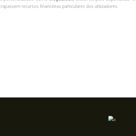
rapassem recursos financeiras particulares dos utilizadores.
ok
)