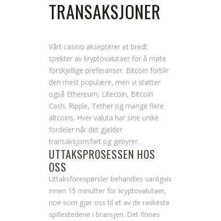
TRANSAKSJONER
Vårt casino aksepterer et bredt
spekter av kryptovalutaer for å møte
forskjellige preferanser. Bitcoin forblir
den mest populære, men vi støtter
også Ethereum, Litecoin, Bitcoin
Cash, Ripple, Tether og mange flere
altcoins. Hver valuta har sine unike
fordeler når det gjelder
transaksjonsfart og gebyrer.
UTTAKSPROSESSEN HOS
OSS
Uttaksforespørsler behandles vanligvis
innen 15 minutter for kryptovalutaer,
noe som gjør oss til et av de raskeste
spillestedene i bransjen. Det finnes