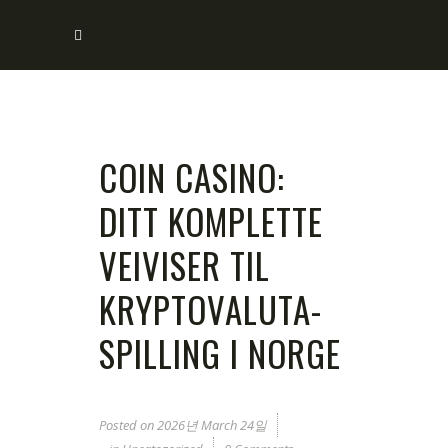
COIN CASINO:
DITT KOMPLETTE
VEIVISER TIL
KRYPTOVALUTA-
SPILLING I NORGE
Posted on
2026년 March 24일