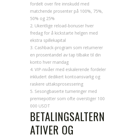
fordelt over fire innskudd med
matchende prosenter på 100%, 75%,
50% og 25%
Ukentlige reload-bonuser hver
fredag for å kickstarte helgen med
ekstra spillekapital
Cashback-program som returnerer
en prosentandel av tap tilbake til din
konto hver mandag
VIP-nivåer med eskalerende fordeler
inkludert dedikert kontoansvarlig og
raskere uttaksprosessering
Sesongbaserte turneringer med
premiepotter som ofte overstiger 100
000 USDT
BETALINGSALTERN
ATIVER OG