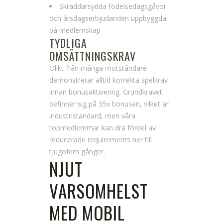
Skräddarsydda födelsedagsgåvor
och årsdagserbjudanden uppbyggda
på medlemskap
TYDLIGA
OMSÄTTNINGSKRAV
Olikt från många motståndare
demonstrerar alltid korrekta spelkrav
innan bonusaktivering. Grundkravet
befinner sig på 35x bonusen, vilket är
industristandard, men våra
topmedlemmar kan dra fördel av
reducerade requirements ner till
tjugofem gånger.
NJUT
VARSOMHELST
MED MOBIL