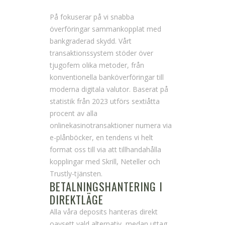
På fokuserar på vi snabba
överföringar sammankopplat med
bankgraderad skydd. Vårt
transaktionssystem stöder över
tjugofem olika metoder, från
konventionella banköverföringar till
moderna digitala valutor. Baserat på
statistik från 2023 utförs sextiåtta
procent av alla
onlinekasinotransaktioner numera via
e-plånböcker, en tendens vi helt
format oss till via att tillhandahålla
kopplingar med Skrill, Neteller och
Trustly-tjänsten.
BETALNINGSHANTERING I
DIREKTLÄGE
Alla våra deposits hanteras direkt
oavsett vald alternativ, medan uttag