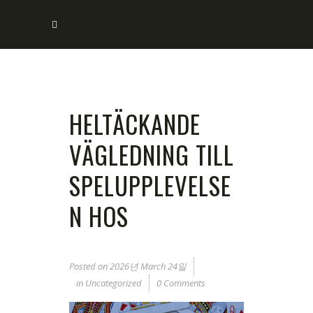
HELTÄCKANDE
VÄGLEDNING TILL
SPELUPPLEVELSE
N HOS
Posted on
2026년 March 24일
in
Uncategorized
0 Comments