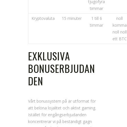
tjugofyra
timmar
Kryptovaluta
15 minuter
1 till 6
noll
timmar
komma
noll noll
ett BTC
EXKLUSIVA
BONUSERBJUDAN
DEN
Vårt bonussystem på är utformat för
att belöna lojalitet och aktivt gaming.
Istället för engångserbjudanden
koncentrerar vi på beständigt gagn