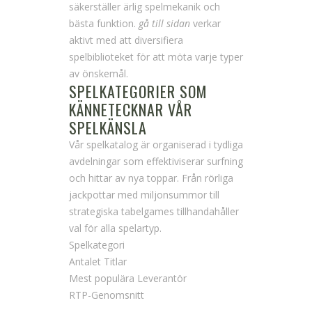
säkerställer ärlig spelmekanik och
bästa funktion.
gå till sidan
verkar
aktivt med att diversifiera
spelbiblioteket för att möta varje typer
av önskemål.
SPELKATEGORIER SOM
KÄNNETECKNAR VÅR
SPELKÄNSLA
Vår spelkatalog är organiserad i tydliga
avdelningar som effektiviserar surfning
och hittar av nya toppar. Från rörliga
jackpottar med miljonsummor till
strategiska tabelgames tillhandahåller
val för alla spelartyp.
Spelkategori
Antalet Titlar
Mest populära Leverantör
RTP-Genomsnitt