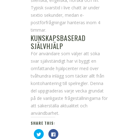
svenska, engelska, norska och fin.
Typisk svarstid i live chatt är under
sextio sekunder, medan e-
postförfrågningar hanteras inom 4
timmar.
KUNSKAPSBASERAD
SJÄLVHJÄLP
För användare som väljer att söka
svar självständigt har vi byggt en
omfattande hjälpcenter med över
tvåhundra inlägg som täcker allt från
kontohantering till spelregler. Denna
del uppgraderas varje vecka grundat
på de vanligaste frågeställningarna för
att säkerställa aktualitet och
användbarhet.
SHARE THIS:
Click
Click
to
to