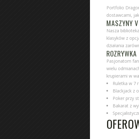
Portfolio Drago
dostawcami, jaki
MASZYNY VI
Nasza bibliotek
klasyków z opcj
działania zarów
ROZRYWKA 
Pasjonatom fanó
wielu odmianach
krupierami w war
Ruletka w 7 
Blackjack z 
Poker przy s
Bakarat z wy
Specjalistycz
OFEROW