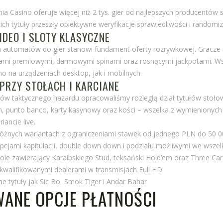
nia Casino oferuje więcej niż 2 tys. gier od najlepszych producentó
ch tytuły przeszły obiektywne weryfikacje sprawiedliwości i randomiz
DEO I SLOTY KLASYCZNE
a automatów do gier stanowi fundament oferty rozrywkowej. Gracz
ami premiowymi, darmowymi spinami oraz rosnącymi jackpotami. Ws
no na urządzeniach desktop, jak i mobilnych.
PRZY STOŁACH I KARCIANE
w taktycznego hazardu opracowaliśmy rozległą dział tytułów stołowy
, punto banco, karty kasynowy oraz kości – wszelka z wymienionych 
iancie live.
różnych wariantach z ograniczeniami stawek od jednego PLN do 50 
opcjami kapitulacji, double down down i podziału możliwymi we wszel
tole zawierający Karaibskiego Stud, teksański Hold’em oraz Three Ca
kwalifikowanymi dealerami w transmisjach Full HD
ne tytuły jak Sic Bo, Smok Tiger i Andar Bahar
ANE OPCJE PŁATNOŚCI