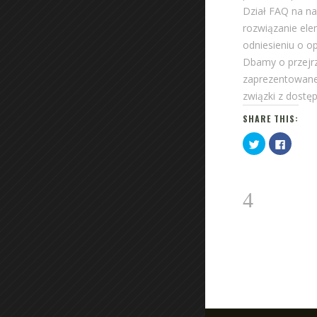
Dział FAQ na na
rozwiązanie ele
odniesieniu o o
Dbamy o przejrz
zaprezentowane
związki z dostę
SHARE THIS:
Click
Click
to
to
share
share
on
on
Twitter
Facebo
(Opens
(Opens
in
in
new
new
window)
window