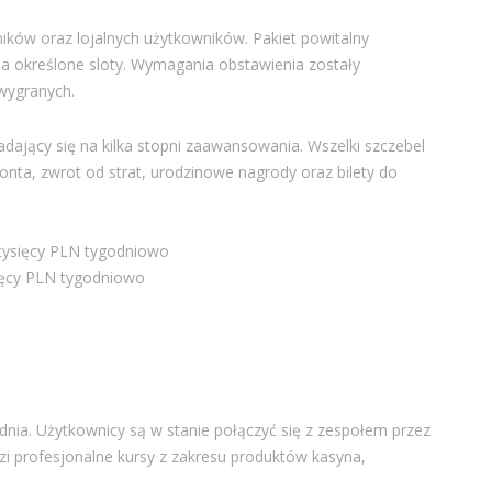
ów oraz lojalnych użytkowników. Pakiet powitalny
 określone sloty. Wymagania obstawienia zostały
wygranych.
ający się na kilka stopni zaawansowania. Wszelki szczebel
nta, zwrot od strat, urodzinowe nagrody oraz bilety do
 tysięcy PLN tygodniowo
sięcy PLN tygodniowo
nia. Użytkownicy są w stanie połączyć się z zespołem przez
i profesjonalne kursy z zakresu produktów kasyna,