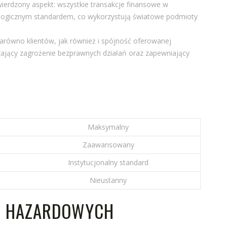
rdzony aspekt: wszystkie transakcje finansowe w
alogicznym standardem, co wykorzystują światowe podmioty
arówno klientów, jak również i spójność oferowanej
zający zagrożenie bezprawnych działań oraz zapewniający
Maksymalny
Zaawansowany
Instytucjonalny standard
Nieustanny
I HAZARDOWYCH