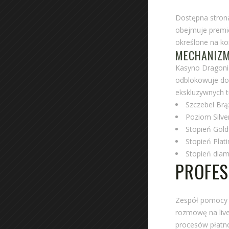
Dostępna strona
obejmuje premię
określone na ko
MECHANIZM
Kasyno Dragonia
odblokowuje dod
ekskluzywnych t
Szczebel Br
Poziom Silve
Stopień Gold
Stopień Plat
Stopień diam
PROFES
Zespół pomocy D
rozmowę na live
procesów płatno