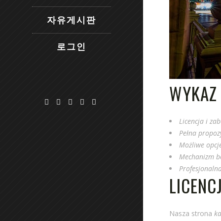
자유게시판
로그인
WYKAZ 
Licencja i za
Pełna propoz
Możliwe opcje
Mechanizm bo
Profesjonaln
LICENC
Nasza strona
ka