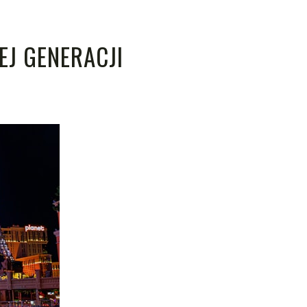
EJ GENERACJI