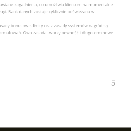
stawiane zagadnienia, co umożliwia klientom na momentalne
gi. Bank danych zostaje cyklicznie odświeżana w
zasady bonusowe, limity oraz zasady systemów nagród są
formułowań. Owa zasada tworzy pewność i długoterminowe