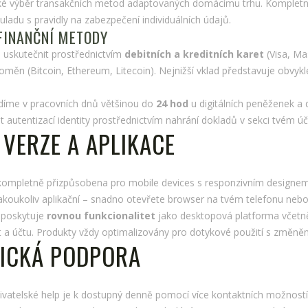
 výběr transakčních metod adaptovaných domácímu trhu. Kompletní
ladu s pravidly na zabezpečení individuálních údajů.
FINANČNÍ METODY
 uskutečnit prostřednictvím
debitních a kreditních karet
(Visa, Mas
měn (Bitcoin, Ethereum, Litecoin). Nejnižší vklad představuje obvykle
díme v pracovních dnů většinou do
24 hod
u digitálních peněženek a 
 autentizací identity prostřednictvím nahrání dokladů v sekci tvém úč
 VERZE A APLIKACE
kompletně přizpůsobena pro mobile devices s responzivním designem,
koukoliv aplikační – snadno otevřete browser na tvém telefonu nebo 
 poskytuje
rovnou funkcionalitet
jako desktopová platforma včetně
hat a účtu. Produkty vždy optimalizovány pro dotykové použití s změně
ICKÁ PODPORA
ivatelské help je k dostupný denně pomocí více kontaktních možností