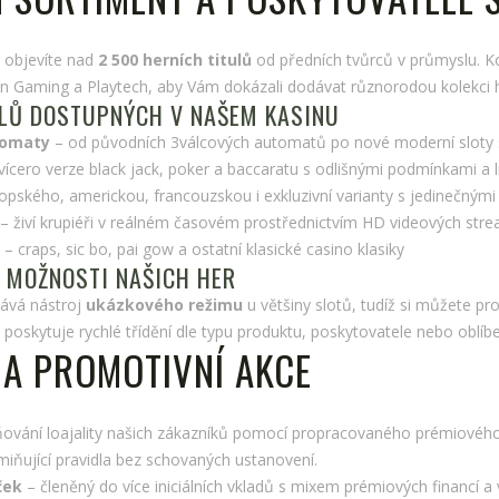
 objevíte nad
2 500 herních titulů
od předních tvůrců v průmyslu. K
on Gaming a Playtech, aby Vám dokázali dodávat různorodou kolekci h
ULŮ DOSTUPNÝCH V NAŠEM KASINU
tomaty
– od původních 3válcových automatů po nové moderní sloty s
vícero verze black jack, poker a baccaratu s odlišnými podmínkami a l
opského, americkou, francouzskou i exkluzivní varianty s jedinečnými
– živí krupiéři v reálném časovém prostřednictvím HD videových str
– craps, sic bo, pai gow a ostatní klasické casino klasiky
Í MOŽNOSTI NAŠICH HER
ává nástroj
ukázkového režimu
u většiny slotů, tudíž si můžete p
oskytuje rychlé třídění dle typu produktu, poskytovatele nebo oblíbe
 A PROMOTIVNÍ AKCE
vání loajality našich zákazníků pomocí propracovaného prémiového
iňující pravidla bez schovaných ustanovení.
ček
– členěný do více iniciálních vkladů s mixem prémiových financí 