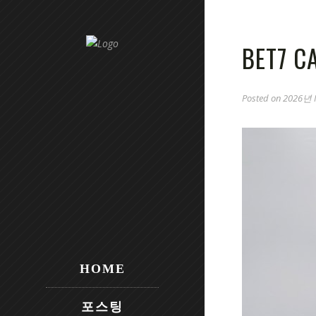
BET7 C
Posted on
2026년 
HOME
포스팅