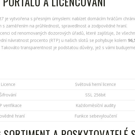
 PORTÁLU A LICENCOVÁNÍ
t7
je vytvořena s přesným úmyslem: nabízet domácím hráčům chráněn
 s zaměřením na průhlednost, spravedlnost a zodpovědné hraní.
licenci od renomovaných dozorových úřadů, které zajišťuje, že všechn
řední návratnost procento (RTP) u našich slotů se pohybuje kolem
96
 Takováto transparentnost je podstatou důvěry, jež s vámi budujeme
Licence
Světová herní licence
Šifrování
SSL 256bit
 verifikace
Každoměsíční audity
ovědné hraní
Funkce sebevyloučení
 SORTIMENT A POSKYTOVATELÉ