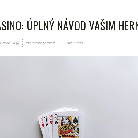
ASINO: ÚPLNÝ NÁVOD VAŠIM HER
March 24일
in
Uncategorized
0 Comments