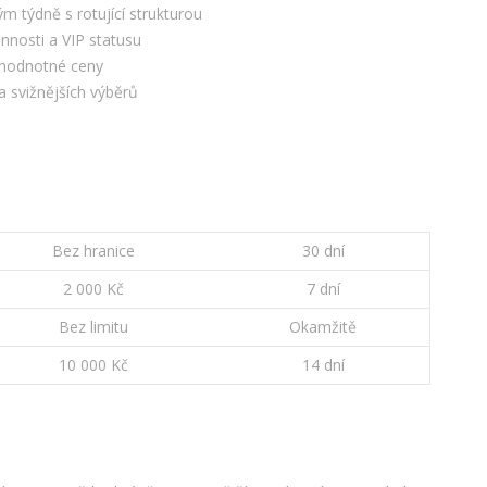
ým týdně s rotující strukturou
nnosti a VIP statusu
o hodnotné ceny
a svižnějších výběrů
Bez hranice
30 dní
2 000 Kč
7 dní
Bez limitu
Okamžitě
10 000 Kč
14 dní