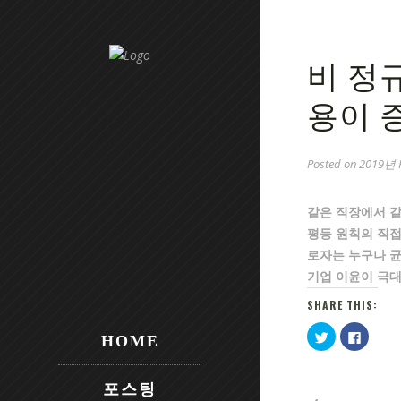
비 정
용이 
Posted on
2019년 F
같은 직장에서 같
평등 원칙의 직접
로자는 누구나 
기업 이윤이 극대
SHARE THIS:
Click
Click
HOME
to
to
share
share
on
on
Twitter
Facebo
(Opens
(Opens
포스팅
in
in